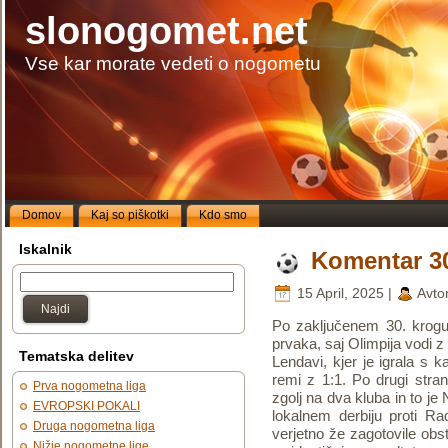
slonogomet.net
Vse kar morate vedeti o nogometu
Domov
Kaj so piškotki
Kdo smo
Iskalnik
Komentar 30
15 April, 2025 |
Avto
Najdi
Po zaključenem 30. krogu
prvaka, saj Olimpija vodi z
Tematska delitev
Lendavi, kjer je igrala s k
remi z 1:1. Po drugi stra
Prva nogometna liga
zgolj na dva kluba in to je
EVROPSKI POKALI
lokalnem derbiju proti R
Druga nogometna liga
verjetno že zagotovile obs
Nižje nogometne lige