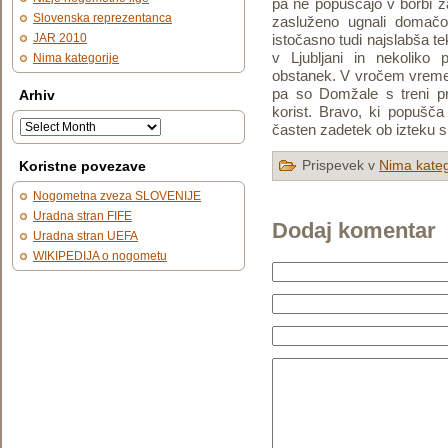
pa ne popuščajo v borbi z
Slovenska reprezentanca
zasluženo ugnali domačo
JAR 2010
istočasno tudi najslabša 
v Ljubljani in nekoliko
Nima kategorije
obstanek. V vročem vreme
pa so Domžale s treni pr
Arhiv
korist. Bravo, ki popušča
časten zadetek ob izteku s
Prispevek v
Nima kateg
Koristne povezave
Nogometna zveza SLOVENIJE
Uradna stran FIFE
Dodaj komentar
Uradna stran UEFA
WIKIPEDIJA o nogometu