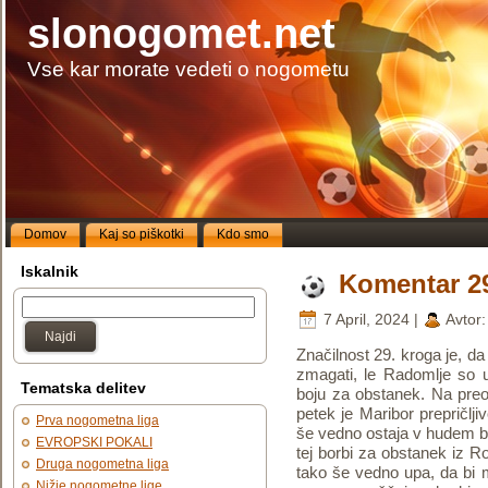
slonogomet.net
Vse kar morate vedeti o nogometu
Domov
Kaj so piškotki
Kdo smo
Iskalnik
Komentar 29
7 April, 2024 |
Avtor
Najdi
Značilnost 29. kroga je,
zmagati, le Radomlje so u
Tematska delitev
boju za obstanek. Na preos
petek je Maribor prepričlji
Prva nogometna liga
še vedno ostaja v hudem b
EVROPSKI POKALI
tej borbi za obstanek iz Ro
Druga nogometna liga
tako še vedno upa, da bi m
Nižje nogometne lige