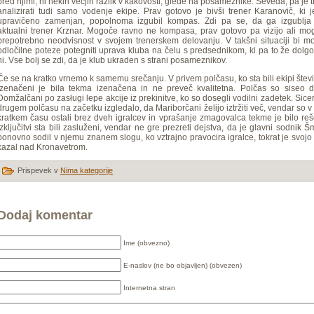
pred njimi, ni nekih večjih razlik v kakovosti, glede na posameznike. Seveda, pa je 
analizirati tudi samo vodenje ekipe. Prav gotovo je bivši trener Karanovič, ki j
upravičeno zamenjan, popolnoma izgubil kompas. Zdi pa se, da ga izgublja 
aktualni trener Krznar. Mogoče ravno ne kompasa, prav gotovo pa vizijo ali mo
prepotrebno neodvisnost v svojem trenerskem delovanju. V takšni situaciji bi m
odločilne poteze potegniti uprava kluba na čelu s predsednikom, ki pa to že dolg
ni. Vse bolj se zdi, da je klub ukraden s strani posameznikov.
Če se na kratko vrnemo k samemu srečanju. V privem polčasu, ko sta bili ekipi štev
izenačeni je bila tekma izenačena in ne preveč kvalitetna. Polčas so siseo do
Domžalčani po zasługi lepe akcije iz prekinitve, ko so dosegli vodilni zadetek. Sicer
drugem polčasu na začetku izgledalo, da Mariborčani želijo iztržiti več, vendar so v
kratkem času ostali brez dveh igralcev in vprašanje zmagovalca tekme je bilo re
Izključitvi sta bili zasluženi, vendar ne gre prezreti dejstva, da je glavni sodnik Š
ponovno sodil v njemu znanem slogu, ko vztrajno pravocira igralce, tokrat je svoj
kazal nad Kronavetrom.
Prispevek v
Nima kategorije
Dodaj komentar
Ime (obvezno)
E-naslov (ne bo objavljen) (obvezen)
Internetna stran