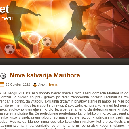
et
ometu
Nova kalvarija Maribora
23 October, 2022 |
Avtor:
Helena
V 14. krogu PLT sta se v soboto zvečer srečala razglašeni domačin Maribor in gos
Domžal. Vijoličasti so prav gotovo po dveh zaporednih porazih računali na zm
vendar je očitno, da v taboru aktualnih državnih prvakov stanje ni najboljše. Vse bo
zdi, da je imel njihov bivši športni direktor, Zlatko Zahovič, prav, ko je med tednom 
nekaj strokovno utemeljenih kritik. Te, sicer verjamemo da dobronamerne kritike,
naletele na plodna tla. Če podrobneje pogledamo kaj bi lahko bili vzroki za trenutn
veliko krizo v vijoličastem taboru, so najverjetneje razlogi v odnosih na vseh r
kluba. Res je, da Maribor nima več tako kvalitetnih igralcev, kot v preteklosti, z 
častnimi izjemami, pa vendarle, če primerjamo njihov igralski kader s tekmeci, 