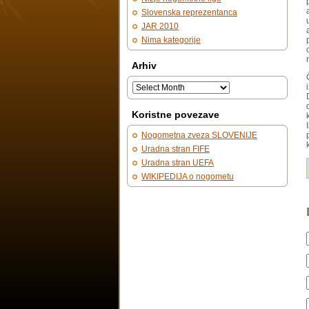
Slovenska reprezentanca
JAR 2010
Nima kategorije
Arhiv
Koristne povezave
Nogometna zveza SLOVENIJE
Uradna stran FIFE
Uradna stran UEFA
WIKIPEDIJA o nogometu