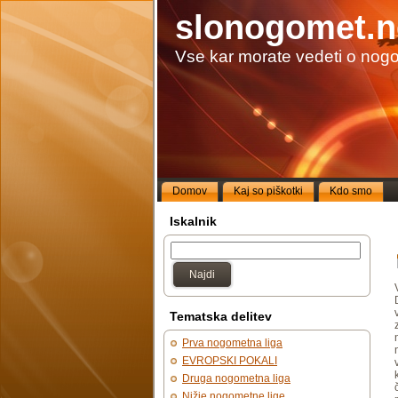
slonogomet.n
Vse kar morate vedeti o nog
Domov
Kaj so piškotki
Kdo smo
Iskalnik
Najdi
Tematska delitev
Prva nogometna liga
EVROPSKI POKALI
Druga nogometna liga
Nižje nogometne lige