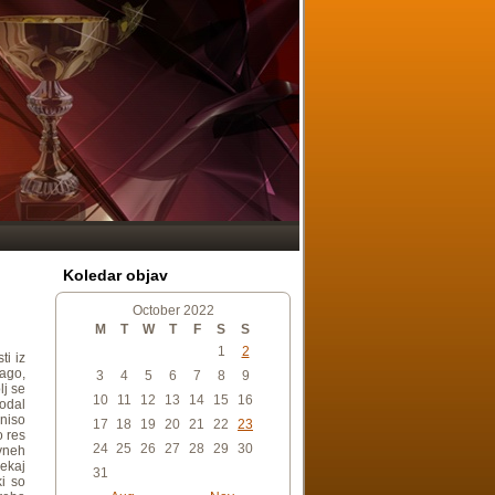
Koledar objav
October 2022
M
T
W
T
F
S
S
1
2
ti iz
ago,
3
4
5
6
7
8
9
lj se
10
11
12
13
14
15
16
podal
 niso
17
18
19
20
21
22
23
o res
24
25
26
27
28
29
30
avneh
nekaj
31
ki so