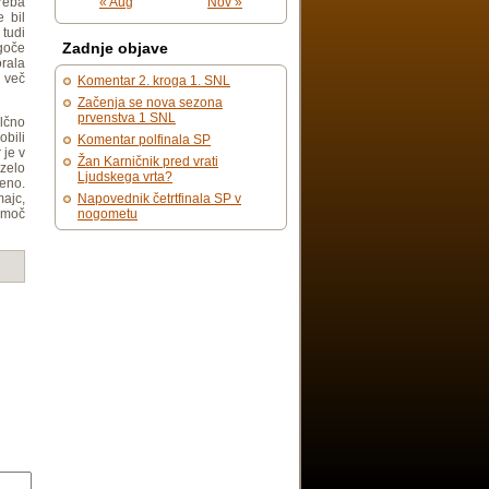
« Aug
Nov »
treba
e bil
tudi
Zadnje objave
goče
orala
o več
Komentar 2. kroga 1. SNL
Začenja se nova sezona
prvenstva 1 SNL
ilčno
bili
Komentar polfinala SP
 je v
Žan Karničnik pred vrati
 zelo
Ljudskega vrta?
šeno.
Napovednik četrtfinala SP v
majc,
nogometu
o moč