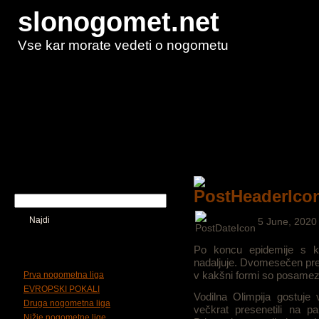
slonogomet.net
Vse kar morate vedeti o nogometu
Domov
Kaj so piškotki
Kdo smo
Iskalnik
Najdi
5 June, 2020
Po koncu epidemije s k
Tematska delitev
nadaljuje. Dvomesečen prem
v kakšni formi so posamez
Prva nogometna liga
EVROPSKI POKALI
Vodilna Olimpija gostuje
Druga nogometna liga
večkrat presenetili na p
Nižje nogometne lige