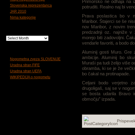
Primorsko ne odhaja na i
Slovenska reprezentanca
potruditi. Realno naj bi ve
JAR 2010
Prava poslastica bo v 
Nima kategorije
Maribor. Štajerci se še nis
nov Maribor, z novim tren
Arhiv
predzadnji oz. najniže v
morejo biti zadovoljni. Ča
vendarle favoriti, a bodo d
Koristne povezave
Aluminij gosti Muro. Gre 
ambicije. Aluminij bo sku
Nogometna zveza SLOVENIJE
Muraši pa tudi želijo više
Uradna stran FIFE
obramba, ki se je že večkra
Uradna stran UEFA
bo čakal na protinapade.
WIKIPEDIJA o nogometu
Celjani bodo verjetno za
drugoligaš, saj se v nogom
se bosta udarila Bravo i
območju” izpada.
Prispeve