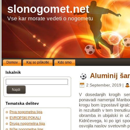
slonogomet.net
Vse kar morate vedeti o nogometu
Domov
Kaj so piškotki
Kdo smo
Iskalnik
Aluminij š
2 September, 2019 |
Najdi
V dosedanjih krogih se
ponavadi namenjal Mariboru
Tematska delitev
krogu bom izpostavil igralce
in rezultatih v tem trenutk
Prva nogometna liga
obramba in ubijalski in uč
EVROPSKI POKALI
Kidričevega, ki po igri spo
Druga nogometna liga
osvojila naslov svetovnih 
Nižje nogometne lige