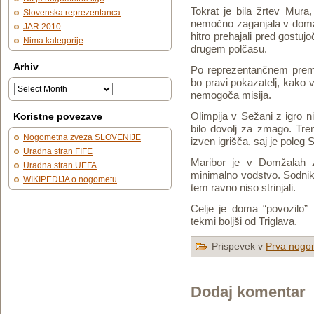
Tokrat je bila žrtev Mura
Slovenska reprezentanca
nemočno zaganjala v domač
JAR 2010
hitro prehajali pred gostujo
Nima kategorije
drugem polčasu.
Arhiv
Po reprezentančnem premo
bo pravi pokazatelj, kako v
nemogoča misija.
Olimpija v Sežani z igro ni 
Koristne povezave
bilo dovolj za zmago. Tr
Nogometna zveza SLOVENIJE
izven igrišča, saj je poleg 
Uradna stran FIFE
Maribor je v Domžalah 
Uradna stran UEFA
minimalno vodstvo. Sodnik J
WIKIPEDIJA o nogometu
tem ravno niso strinjali.
Celje je doma “povozilo”
tekmi boljši od Triglava.
Prispevek v
Prva nogom
Dodaj komentar