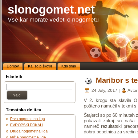
slonogomet.net
Vse kar morate vedeti o nogometu
Domov
Kaj so piškotki
Kdo smo
Iskalnik
Maribor s t
24 July, 2017 |
Avtor
Najdi
V 2. krogu sta slavila Ol
pošteno namućil v tekmi s T
Tematska delitev
Štajerci so po 60 minutah za
Prva nogometna liga
pokazali zakaj so naša 
EVROPSKI POKALI
namreč rezultatski preobr
Druga nogometna liga
dobra popotnica za sredin 
Nižje nogometne lige