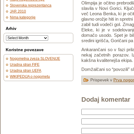
Olimpija je očitno prebrodil
Slovenska reprezentanca
slavila v Novi Gorici. Klju
JAR 2010
več Leona Benka, ki je očit
Nima kategorije
glavno orožje hiti in spretn
zabil tudi vodeči gol. Zmag
Arhiv
Eleke, ki je v sodelovan
domačo usodo. Spet je bil
sredini igrišča, Goričani pa
Ankarančani so v fazi prila
Koristne povezave
nekaj začetnih porazov. Iz
Nogometna zveza SLOVENIJE
kakšna kvalitenejša ekipa.
Uradna stran FIFE
Domžalčani so “povozili” sl
Uradna stran UEFA
WIKIPEDIJA o nogometu
Prispevek v
Prva nogom
Dodaj komentar