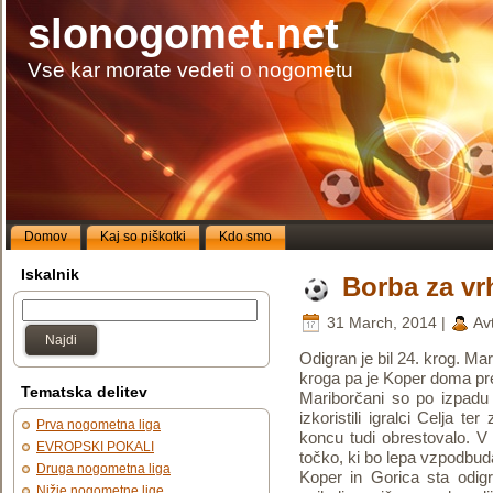
slonogomet.net
Vse kar morate vedeti o nogometu
Domov
Kaj so piškotki
Kdo smo
Iskalnik
Borba za vr
31 March, 2014 |
Av
Najdi
Odigran je bil 24. krog. Mar
kroga pa je Koper doma pr
Tematska delitev
Mariborčani so po izpadu 
izkoristili igralci Celja t
Prva nogometna liga
koncu tudi obrestovalo. V
EVROPSKI POKALI
točko, ki bo lepa vzpodbud
Druga nogometna liga
Koper in Gorica sta odigr
Nižje nogometne lige