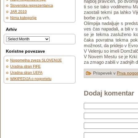
najbolj pravičen, po dvomlji
Slovenska reprezentanca
ti so se tako vodilnemu Ma
JAR 2010
zaostali tekmi pa lahko Vij
borbe za vrh.
Nima kategorije
Olimpija nadaljuje s predst
ves čas napadali, a bili v 
Arhiv
se je tekma zasluženo ko
čaka povratna tekma poka
možnost, da pridejo v Evro
V Velenju so imeli Domžalča
Koristne povezave
V Novem Mestu se je Krki 
Nogometna zveza SLOVENIJE
za zmago zabili v zadnjih 
Uradna stran FIFE
Uradna stran UEFA
Prispevek v
Prva nogom
WIKIPEDIJA o nogometu
Dodaj komentar