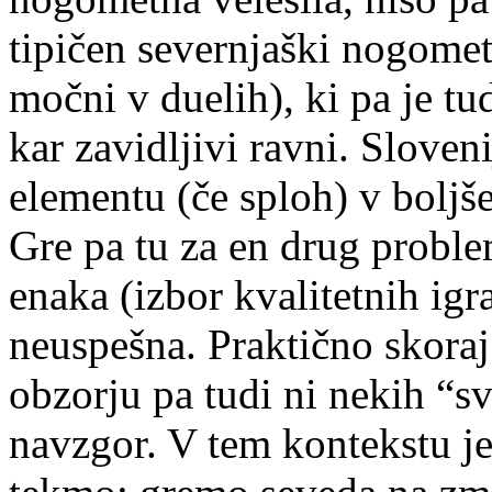
tipičen severnjaški nogomet
močni v duelih), ki pa je tu
kar zavidljivi ravni. Sloven
elementu (če sploh) v boljš
Gre pa tu za en drug proble
enaka (izbor kvalitetnih igr
neuspešna. Praktično skora
obzorju pa tudi ni nekih “sve
navzgor. V tem kontekstu je