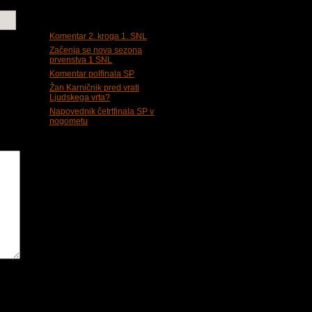
Zadnje objave
Komentar 2. kroga 1. SNL
Začenja se nova sezona
prvenstva 1 SNL
Komentar polfinala SP
Žan Karničnik pred vrati
Ljudskega vrta?
Napovednik četrtfinala SP v
nogometu