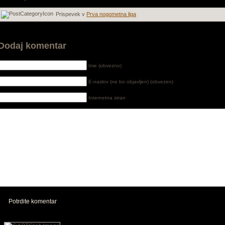
Prispevek v
Prva nogometna liga
Dodaj komentar
Ime (obvezno)
E-naslov (ne bo objavljen) (obvezen)
Internetna stran
Potrdite komentar