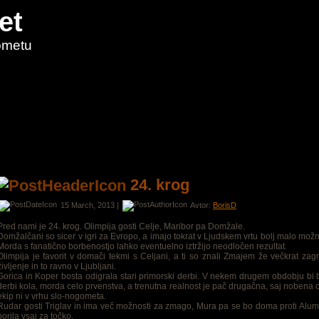
et
ometu
24. krog
15 March, 2013 |
Avtor:
BorisD
Pred nami je 24. krog. Olimpija gosti Celje, Maribor pa Domžale.
Domžalčani so sicer v igri za Evropo, a imajo tokrat v Ljudskem vrtu bolj malo možn
Morda s fanatično borbenostjo lahko eventuelno iztržijo neodločen rezultat.
Olimpija je favorit v domači tekmi s Celjani, a ti so znali Zmajem že večkrat zagr
življenje in to ravno v Ljubljani.
Gorica in Koper bosta odigrala stari primorski derbi. V nekem drugem obdobju bi b
derbi kola, morda celo prvenstva, a trenutna realnost je pač drugačna, saj nobena
ekip ni v vrhu slo-nogometa.
Rudar gosti Triglav in ima več možnosti za zmago, Mura pa se bo doma proti Alum
borila vsaj za točko.