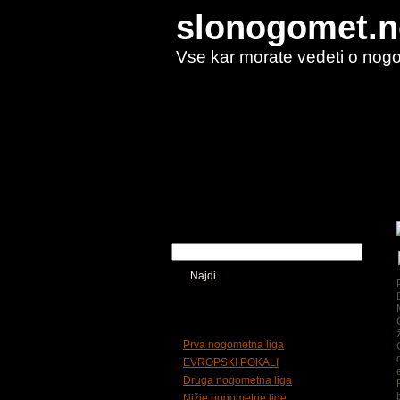
slonogomet.n
Vse kar morate vedeti o nog
Domov
Kaj so piškotki
Kdo smo
Iskalnik
Najdi
Tematska delitev
Prva nogometna liga
EVROPSKI POKALI
Druga nogometna liga
Nižje nogometne lige