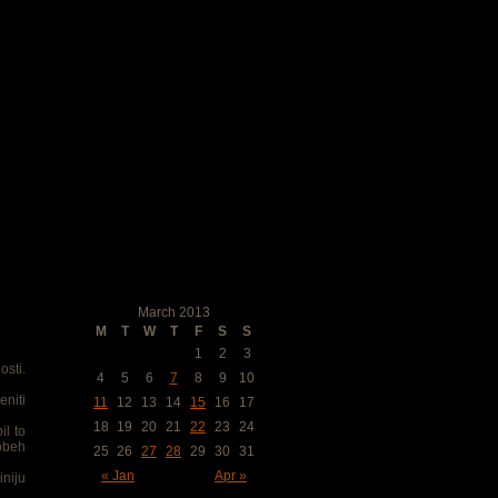
Koledar objav
March 2013
M
T
W
T
F
S
S
1
2
3
osti.
4
5
6
7
8
9
10
eniti
11
12
13
14
15
16
17
18
19
20
21
22
23
24
il to
 obeh
25
26
27
28
29
30
31
« Jan
Apr »
iniju