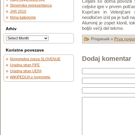
Celjani so doma povozili 
Slovenska reprezentanca
celjske igre v prvem polča
JAR 2010
Koprčani in Velenjčani
neodločen izid pa je tudi naj
Nima kategorije
Aluminij je zopet klonil, to
boljši večji del tekme.
Arhiv
Prispevek v
Prva nogom
Koristne povezave
Dodaj komentar
Nogometna zveza SLOVENIJE
Uradna stran FIFE
Uradna stran UEFA
WIKIPEDIJA o nogometu