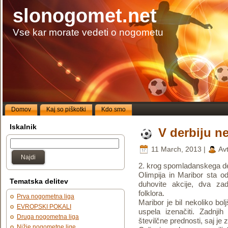
slonogomet.net
Vse kar morate vedeti o nogometu
Domov
Kaj so piškotki
Kdo smo
Iskalnik
V derbiju n
11 March, 2013 |
Avt
Najdi
2. krog spomladanskega de
Olimpija in Maribor sta od
Tematska delitev
duhovite akcije, dva zad
folklora.
Prva nogometna liga
Maribor je bil nekoliko bolj
EVROPSKI POKALI
uspela izenačiti. Zadnjih
Druga nogometna liga
številčne prednosti, saj je
Nižje nogometne lige