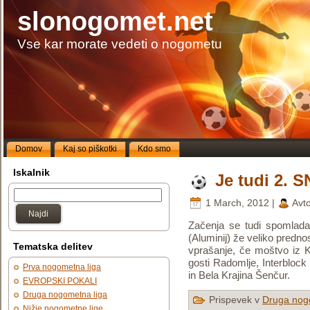
slonogomet.net
Vse kar morate vedeti o nogometu
Domov
Kaj so piškotki
Kdo smo
Iskalnik
Je tudi 2. 
1 March, 2012 |
Avt
Najdi
Začenja se tudi spomlada
(Aluminij) že veliko prednos
Tematska delitev
vprašanje, če moštvo iz Ki
gosti Radomlje, Interbloc
Prva nogometna liga
in Bela Krajina Šenčur.
EVROPSKI POKALI
Druga nogometna liga
Prispevek v
Druga nog
Nižje nogometne lige