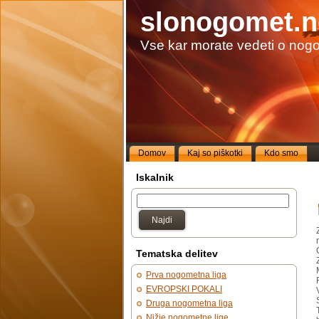
slonogomet.n
Vse kar morate vedeti o nog
Domov
Kaj so piškotki
Kdo smo
Iskalnik
Najdi
Tematska delitev
Prva nogometna liga
EVROPSKI POKALI
Druga nogometna liga
Nižje nogometne lige