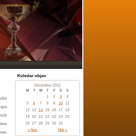
Koledar objav
December 2011
M
T
W
T
F
S
S
1
2
3
4
 ušel
5
6
7
8
9
10
11
 igra
12
13
14
15
16
17
18
ožil
19
20
21
22
23
24
25
26
27
28
29
30
31
 delu
« Nov
Mar »
anek,