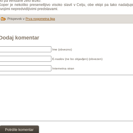
bo pa vendarle zelo težko.
Koper je nekoliko presenetljivo visoko slavil v Celju, obe ekipi pa tako nadaljuj
svojimi nepredvidljivimi predstavami.
Prispevek v
Prva nogometna liga
Dodaj komentar
Ime (obvezno)
E-naslov (ne bo objavljen) (obvezen)
Internetna stran
Potrdite komentar