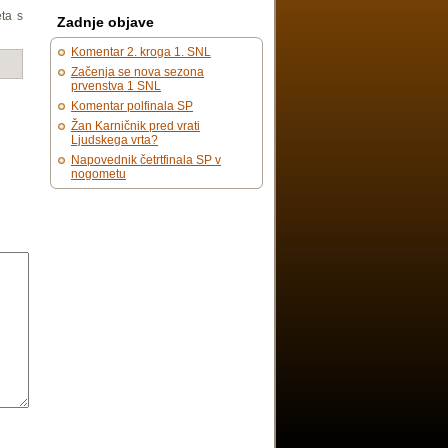
eta s
Zadnje objave
Komentar 2. kroga 1. SNL
Začenja se nova sezona
prvenstva 1 SNL
Komentar polfinala SP
Žan Karničnik pred vrati
Ljudskega vrta?
Napovednik četrtfinala SP v
nogometu