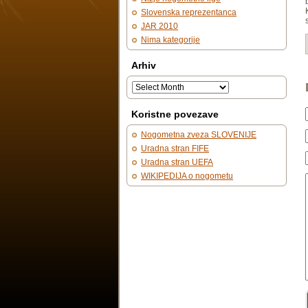
Slovenska reprezentanca
JAR 2010
Nima kategorije
Arhiv
Koristne povezave
Nogometna zveza SLOVENIJE
Uradna stran FIFE
Uradna stran UEFA
WIKIPEDIJA o nogometu