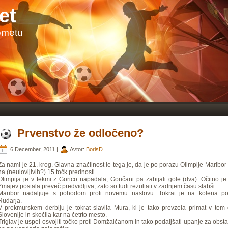
et
ometu
Prvenstvo že odločeno?
6 December, 2011 |
Avtor:
BorisD
Za nami je 21. krog. Glavna značilnost le-tega je, da je po porazu Olimpije Maribor
na (neulovljivih?) 15 točk prednosti.
Olimpija je v tekmi z Gorico napadala, Goričani pa zabijali gole (dva). Očitno je
Zmajev postala preveč predvidljiva, zato so tudi rezultati v zadnjem času slabši.
Maribor nadaljuje s pohodom proti novemu naslovu. Tokrat je na kolena pol
Rudarja.
V prekmurskem derbiju je tokrat slavila Mura, ki je tako prevzela primat v tem
Slovenije in skočila kar na četrto mesto.
Triglav je uspel osvojiti točko proti Domžalčanom in tako podaljšati upanje za obst