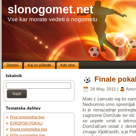
slonogomet.net
Vse kar morate vedeti o nogometu
Domov
Kaj so piškotki
Kdo smo
Iskalnik
Finale poka
28 May, 2011 |
Avto
Najdi
Malo z zamudo naj še sam 
Nedvomno smo spremljali m
Tematska delitev
ki je nenazadnje postregla
zagrizene Domžale ter nič 
Prva nogometna liga
se uspele vrniti v tek
EVROPSKI POKALI
Domžalčani ostali z deset
Druga nogometna liga
zmago Vijoličastih, a je Pe
Nižje nogometne lige