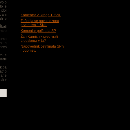
svojo
Zadnje objave
lo je
idol
trani
Komentar 2. kroga 1. SNL
ah je
Začenja se nova sezona
prvenstva 1 SNL
Škoti
rambo
Komentar polfinala SP
Žan Karničnik pred vrati
noma
Ljudskega vrta?
ni in
Napovednik četrtfinala SP v
vares
nogometu
to je
edli
ekipa
ratno
rčane
ili v