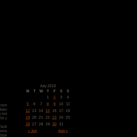
Koledar objav
July 2010
M
T
W
T
F
S
S
1
2
3
4
5
6
7
8
9
10
11
terem
 tako
12
13
14
15
16
17
18
i kot
19
20
21
22
23
24
25
 še z
26
27
28
29
30
31
časti
imela
« Jun
Aug »
odaje