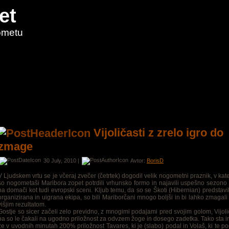
et
ometu
Vijoličasti z zrelo igro do
zmage
30 July, 2010 |
Avtor:
BorisD
V Ljudskem vrtu se je včeraj zvečer (četrtek) dogodil velik nogometni praznik, v ka
so nogometaši Maribora zopet potrdili vrhunsko formo in najavili uspešno sezono
na domači kot tudi evropski sceni. Kljub temu, da so se Škoti (Hibernian) predstavil
organizirana in uigrana ekipa, so bili Mariborčani mnogo boljši in bi lahko zmagali
višjim rezultatom.
Gostje so sicer začeli zelo previdno, z mnogimi podajami pred svojim golom, Vijoli
pa so le čakali na ugodno priložnost za odvzem žoge in dosego zadetka. Tako sta 
že v uvodnih minutah 200% priložnost Tavares, ki je (slabo) podal in Volaš, ki te p