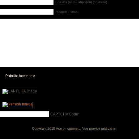
E-naslov (ne bo objavljen) (obvezen)
Internetna stran
Potrdite komentar
CAPTCHA Code
*
Copyright 2010
Vse o nogometu.
Vse pravice pridrzane.