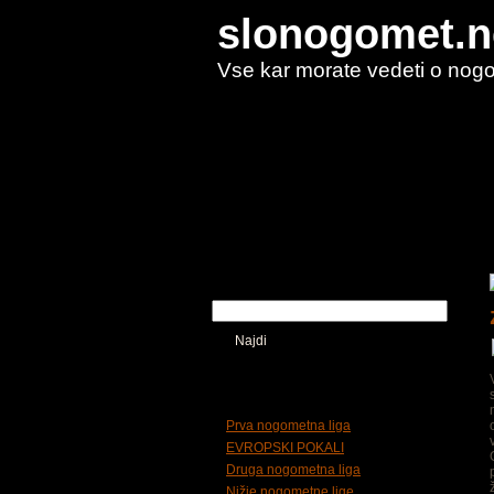
slonogomet.n
Vse kar morate vedeti o nog
Domov
Kaj so piškotki
Kdo smo
Iskalnik
Najdi
Tematska delitev
Prva nogometna liga
EVROPSKI POKALI
Druga nogometna liga
Nižje nogometne lige