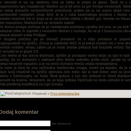
ni izkoristil in vsi na stadionu smo se lahko le prijeli za glavo. Škoti so s 
organizirano igro nadaljevali, Maribor pa je bil sicer za gol mnogo nevarnejši. Sledi
še nekaj domačih neizkoriščenih priložnosti, potem pa je na sceno stopil novi 
mariborskih navijačev Josip Iličič, ki je z roba kazenskega prostora z desne s
izvedel mojstrski lob in žoga se je od prečke odbila v škotski gol. Veselje na tribun
bilo nepopisno, Mariborčani so vendarle zadeli!
Do konca prvega polčasa se je nadaljevala podobna zgodba kot prej, so pa tudi 
pokazali zobe in zapretili z nevarnim strelom z razdalje, ko se je z bravurozno ob
izkazal domači vratar Pridigar.
V drugem polčasu pa so domači prestavili še v višjo prestavo in popol
zagospodarili na igrišču. Znova je zablestel Iličič, ki je tokrat izvedel lob z leve stra
povišal vodstvo, kmalu zatem pa je svoje znanje pokazal tudi brazilski virtuoz Ta
in rezultat se je glasil 3:0.
Celo tekmo je kar precej deževalo, igrišče je postajalo vedno težje za igro in tudi 
razlog, da so domačim v zadnjem delu tekme nekoliko pošle moči, gostje so izv
nekaj nevarnih napadov, a je na srečo domača mreža ostala nedotaknjena.
Za nami je torej še ena veličastna mariborska zmaga, veseli pa dejstvo, da je 
kljub svoji mladosti na igrišču delovala zelo zrelo, kar je tudi dober obet za pov
tekmo v Edinburghu, ko bodo Škoti gotovo z vso silo pritisnili in želeli Maribo
spraviti na kolena. Verjamem, da se tega pritiska Vijoličasti ne bodo ustrašili in uvrst
tretji predkrog kvalifikacij za Ligo Evropa.
Prispevek v
Prva nogometna liga
Dodaj komentar
Ime (obvezno)