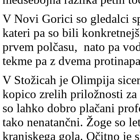
V Novi Gorici so gledalci 
kateri pa so bili konkretnej
prvem polčasu, nato pa vod
tekme pa z dvema protinap
V Stožicah je Olimpija sicer
kopico zrelih priložnosti za
so lahko dobro plačani profe
tako nenatančni. Žoge so le
kranjskega gola. Očitno je s