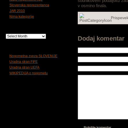
sodnikovem podaljšku zade
Slovenska reprezentanca
v osmino finala.
JAR 2010
Nima kategorije
Prispeve
Arhiv
Dodaj komentar
Koristne povezave
Nogometna zveza SLOVENIJE
Uradna stran FIFE
Uradna stran UEFA
WIKIPEDIJA o nogometu
Potrdite komentar