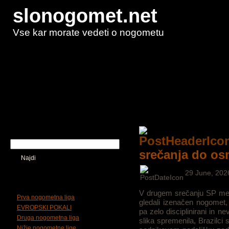
slonogomet.net
Vse kar morate vedeti o nogometu
Domov
Kaj so piškotki
Kdo smo
Iskalnik
srečanja do os
Najdi
29 June, 202
Tematska delitev
V drugem srečanju SP med
Prva nogometna liga
gledali izenačen nogomet, k
EVROPSKI POKALI
pa zelo disciplinirani in n
Druga nogometna liga
slika spremenila, Brazilci s
Nižje nogometne lige