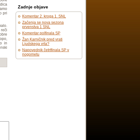
 bore
dica
Zadnje objave
samo
o pri
Komentar 2. kroga 1. SNL
Začenja se nova sezona
malo.
prvenstva 1 SNL
 reči
Komentar polfinala SP
dobre
opo,
Žan Karničnik pred vrati
o in
Ljudskega vrta?
nski
Napovednik četrtfinala SP v
nogometu