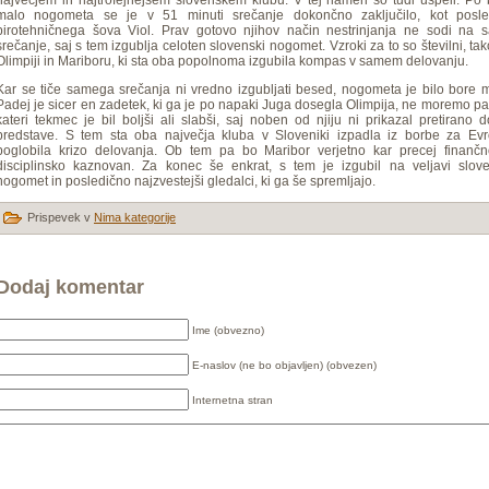
največjem in najtrofejnejšem slovenskem klubu. V tej nameri so tudi uspeli. Po
malo nogometa se je v 51 minuti srečanje dokončno zaključilo, kot posle
pirotehničnega šova Viol. Prav gotovo njihov način nestrinjanja ne sodi na 
srečanje, saj s tem izgublja celoten slovenski nogomet. Vzroki za to so številni, tak
Olimpiji in Mariboru, ki sta oba popolnoma izgubila kompas v samem delovanju.
Kar se tiče samega srečanja ni vredno izgubljati besed, nogometa je bilo bore 
Padej je sicer en zadetek, ki ga je po napaki Juga dosegla Olimpija, ne moremo pa
kateri tekmec je bil boljši ali slabši, saj noben od njiju ni prikazal pretirano 
predstave. S tem sta oba največja kluba v Sloveniki izpadla iz borbe za Evr
poglobila krizo delovanja. Ob tem pa bo Maribor verjetno kar precej finančn
disciplinsko kaznovan. Za konec še enkrat, s tem je izgubil na veljavi slove
nogomet in posledično najzvestejši gledalci, ki ga še spremljajo.
Prispevek v
Nima kategorije
Dodaj komentar
Ime (obvezno)
E-naslov (ne bo objavljen) (obvezen)
Internetna stran