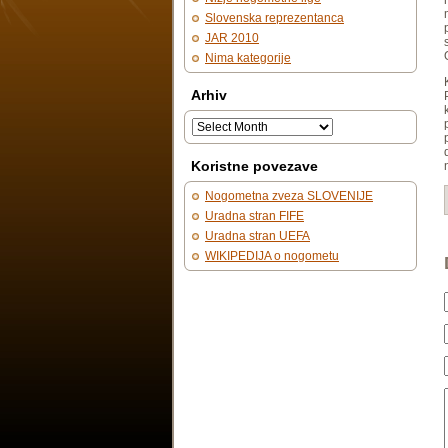
Slovenska reprezentanca
JAR 2010
Nima kategorije
Arhiv
Koristne povezave
Nogometna zveza SLOVENIJE
Uradna stran FIFE
Uradna stran UEFA
WIKIPEDIJA o nogometu