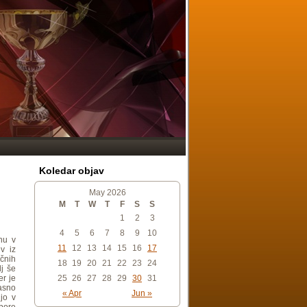
Koledar objav
May 2026
M
T
W
T
F
S
S
1
2
3
4
5
6
7
8
9
10
nu v
11
12
13
14
15
16
17
v iz
ečnih
18
19
20
21
22
23
24
lj še
25
26
27
28
29
30
31
er je
časno
« Apr
Jun »
ijo v