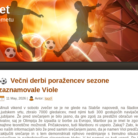
et
ometu
Večni derbi poražencev sezone
zaznamovale Viole
11 May, 2026 |
Avtor:
IgorF
Minuli vikend v soboto zvečer se je ne glede na Slabše napovedi, na štadio
Ljudskem vrtu, zbralo 7000 gledalcev, med njimi tudi 300 gostujočih navijače
Ljubljane. Že pred srečanjem je bilo jasno, da gre zgolj za prestižni obračun v
rivalov, saj je Olimpija že izpadla iz borbe za Evropo, Maribor pa je imel le zgo
majhne teoretične možnosti. Pričakovano, tudi Mariboru ni uspelo. Zakaj? Zato, k
po naših informacijah bilo že pred samim srečanjem jasno, da je namen Viol pred
zaključiti srečanje in s tem demonstrirati njihovo nestrinjanje s trenutno situac