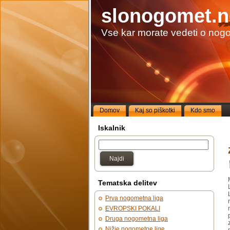
slonogomet.n
Vse kar morate vedeti o nog
Domov
Kaj so piškotki
Kdo smo
Iskalnik
Najdi
Tematska delitev
Prva nogometna liga
EVROPSKI POKALI
Druga nogometna liga
Nižje nogometne lige